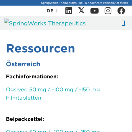
Skip
SpringWorks Therapeutics, Inc., a healthcare company of Merck
X
𝕏
Linkedin
Youtube
Instag
F
DE
to
content
Ressourcen
Österreich
Fachinformationen:
Ogsiveo 50 mg / -100 mg / -150 mg
Filmtabletten
Beipackzettel:
Ogsiveo 50 mg / -100 mg / -150 mg